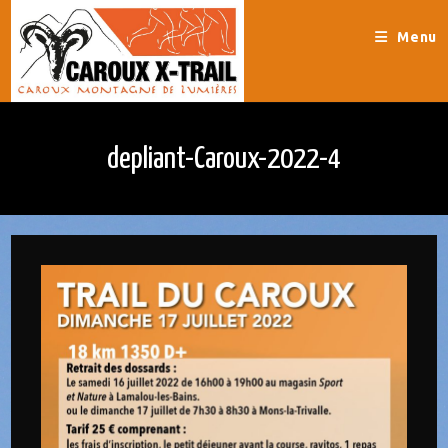
Skip
to
Menu
content
depliant-Caroux-2022-4